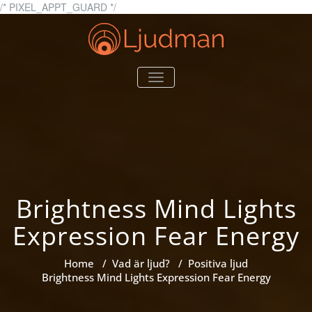
Skip
/* PIXEL_APPT_GUARD */
to
content
Ljudman.se
Allt du behöver veta om
TOGGLE
ljud
NAVIGATION
Brightness Mind Lights
Expression Fear Energy
Home
/
Vad är ljud?
/
Positiva ljud
Brightness Mind Lights Expression Fear Energy