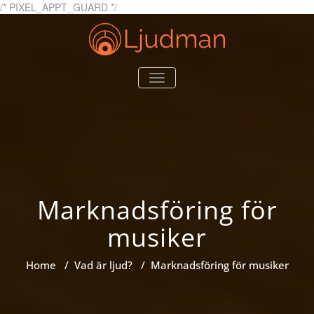
Skip
/* PIXEL_APPT_GUARD */
to
content
Ljudman.se
Allt du behöver veta om
TOGGLE
ljud
NAVIGATION
Marknadsföring för
musiker
Home
/
Vad är ljud?
/
Marknadsföring för musiker