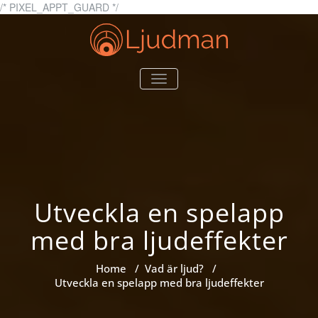
Skip
/* PIXEL_APPT_GUARD */
to
content
Ljudman.se
Allt du behöver veta om
TOGGLE
ljud
NAVIGATION
Utveckla en spelapp
med bra ljudeffekter
Home
/
Vad är ljud?
/
Utveckla en spelapp med bra ljudeffekter