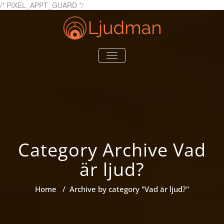
Skip
/* PIXEL_APPT_GUARD */
to
content
Ljudman.se
Allt du behöver veta om
TOGGLE
ljud
NAVIGATION
Category Archive Vad
är ljud?
Home
/
Archive by category "Vad är ljud?"