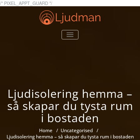
Skip
/* PIXEL_APPT_GUARD */
to
content
Ljudman.se
Allt du behöver veta om
TOGGLE
ljud
NAVIGATION
Ljudisolering hemma –
så skapar du tysta rum
i bostaden
Home
/
Uncategorised
/
Ljudisolering hemma – så skapar du tysta rum i bostaden